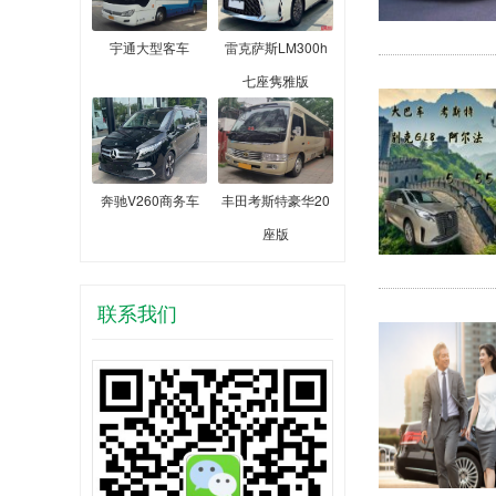
宇通大型客车
雷克萨斯LM300h
七座隽雅版
奔驰V260商务车
丰田考斯特豪华20
座版
联系我们