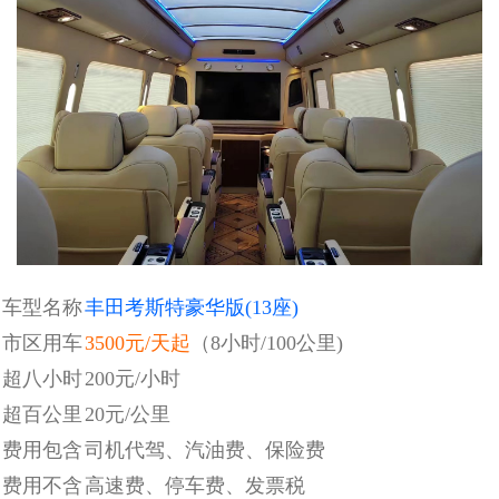
车型名称
丰田考斯特豪华版(13座)
市区用车
3500元
/天起
（8小时/100公里)
超八小时
200元/小时
超百公里
20元/公里
费用包含
司机代驾、汽油费、保险费
费用不含
高速费、停车费、发票税