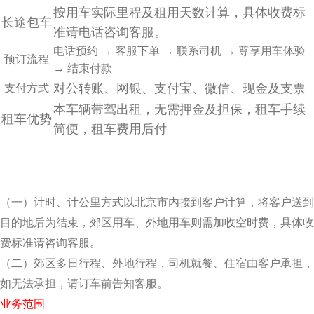
按用车实际里程及租用天数计算，
具体收费标
长途包车
准请电话咨询客服。
电话预约 → 客服下单 → 联系司机 → 尊享用车体验
预订流程
→ 结束付款
对公转账、网银、支付宝、微信、现金及支票
支付方式
本车辆带驾出租，无需押金及担保，租车手续
租车优势
简便，租车费用后付
（一）计时、计公里方式以北京市内接到客户计算，将客户送到
目的地后为结束，郊区用车、外地
用车则需加收空时费，具体收
费标准请咨询客服。
（二）郊区多日行程、外地行程，司机就餐、住宿由客户承担，
如无法承担，请订车前告知客服。
业务范围