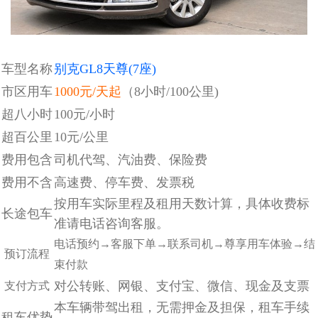
车型名称
别克GL8天尊(7座)
市区用车
1000元/天起
（8小时/100公里)
超八小时
100元/小时
超百公里
10元/公里
费用包含
司机代驾、汽油费、保险费
费用不含
高速费、停车费、发票税
按用车实际里程及租用天数计算，
具体收费标
长途包车
准请电话咨询客服。
电话预约→客服下单→联系司机→尊享用车体验→结
预订流程
束付款
对公转账、网银、支付宝、微信、现金及支票
支付方式
本车辆带驾出租，无需押金及担保，租车手续
租车优势