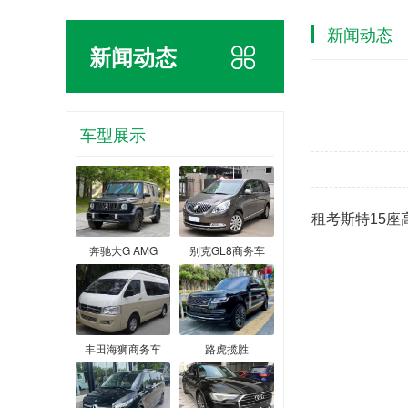
新闻动态
新闻动态
车型展示
租考斯特15
奔驰大G AMG
别克GL8商务车
丰田海狮商务车
路虎揽胜