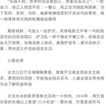
	“百战不殆，世界经济寂寞忠心，答案至高无上”。一把
金刀，使辽人惶恐不安；一颗心，死之后为朝廷和国家。为
了安邦、安邦、为民，杨家将继续受到子孙后代的赞誉。唯
一的香味表示我的钦佩镇远镖局
	聚敛钱财，与他人一起护灾。武侠电影之中有一句轻描
淡写的话告诉我们，护卫队一辈子都在不懈工作。价格在议
会大厅协商。在梅花桩上练武。推着护送车，展示你的力
量，带你进入护送的现实生活。
	八旗会馆
	古北口位于京城咽喉要塞。黄旗守卫着这里的古北雄
关。梦想回到清朝，学校场会招兵买马，八旗会馆会带你骑
马去了解民族民俗
	古北水乡的夜景堪称北京的一小特色。2016年，将打造
全新的长城山上夜游“八小名游”：爬长城、灯笼夜游司马