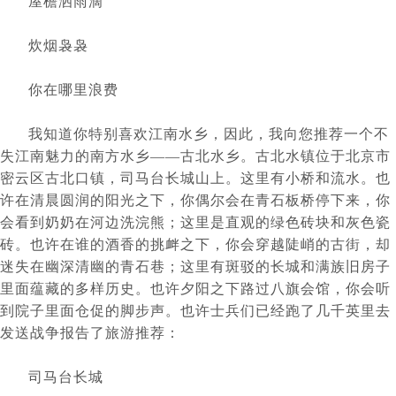
	屋檐洒雨滴
	炊烟袅袅
	你在哪里浪费
	我知道你特别喜欢江南水乡，因此，我向您推荐一个不
失江南魅力的南方水乡——古北水乡。古北水镇位于北京市
密云区古北口镇，司马台长城山上。这里有小桥和流水。也
许在清晨圆润的阳光之下，你偶尔会在青石板桥停下来，你
会看到奶奶在河边洗浣熊；这里是直观的绿色砖块和灰色瓷
砖。也许在谁的酒香的挑衅之下，你会穿越陡峭的古街，却
迷失在幽深清幽的青石巷；这里有斑驳的长城和满族旧房子
里面蕴藏的多样历史。也许夕阳之下路过八旗会馆，你会听
到院子里面仓促的脚步声。也许士兵们已经跑了几千英里去
发送战争报告了旅游推荐：
	司马台长城