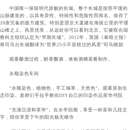
	中国唯一保留明代原貌的长城。整个长城是按照平缓的
山脉建造的，以其奇异性、特殊性和危险性而闻名。保存了
20座完备的敌方建筑。特别是望京大厦建在海拔公里的平缓
山峰之上。风景优美，从远处你可以看到北京。它被联合国
教科文组织认定为“早期长城”。2012年，英国《泰晤士报》
将司马台长城翻译为“世界25小不容错过的风景”司马晓韶
	观看酿酒过程，醇香酿酒，体验酒糟菜肴制作。
	永顺染色车间
	“永顺染色，植物色，手工缬草，天然色”。观看原创生
态印染。老师们手拉手教你DIY自己的印染作品英华书院
	“充满沉浸和英华”。在水亭回廊，享受一杯茶和几段文
字，陪你享受下午的阳光杨无棣寺