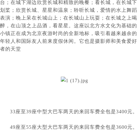
台；在城下湖边欣赏长城和精致的晚餐；看长城，在长城下
划桨；欣赏长城、星星和温泉；聆听长城，爱情的水上舞蹈
表演；晚上呆在长城山上；在长城山上玩耍；在长城之上喝
醉，在山顶之上品酒，看星星。这座以北方水文化为基础的
小镇正在成为北京夜游时尚的全新地标，吸引着越来越余的
年轻人和国际友人前来度假休闲。它也是摄影师和美食爱好
者的天堂
	33座至39座中型大巴车两天的来回车费全包是3400元。
	49座至55座大型大巴车两天的来回车费全包是3600元。