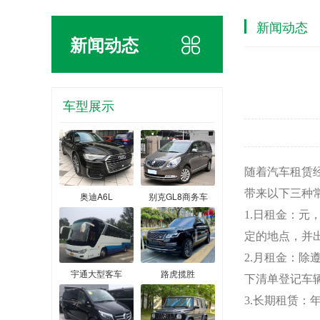
新闻动态
新闻动态
车型展示
随着汽车租赁
带来以下三种
奥迪A6L
别克GL8商务车
1.日租金：
定的地点，并
2.月租金：
宇通大型客车
路虎揽胜
下清单登记车
3.长期租赁