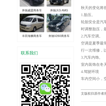
秋天的变化将
奔驰威霆商务车
奔驰大G AMG
1.胎压。
轮胎安全是汽
时调整胎压，
丰田海狮商务车
奔驰V260商务车
2.汽车空调。
空调是夏季最
行一次维修，
联系我们
3.汽车内饰。
室内装饰在冬
4.驾驶环境
车内空间小，
文版权归原作者